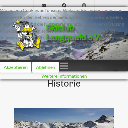
Wir nutzen Cookies auf unserer Website. Einige von ihnen sind
essenziell für den Betrieb der Seite, während andere uns helfen,
diese Website und die Nutzererfahrung zu verbessern (Tracking
Skiclub
Cookies). Sie können selbst entscheiden, ob Sie die Cookies
Langquaid e.V.
zulassen möchten. Bitte beachten Sie, dass bei einer Ablehnung
womöglich nicht mehr alle Funktionalitäten der Seite zur
Verfügung stehen.
Akzeptieren
Ablehnen
Weitere Informationen
Historie